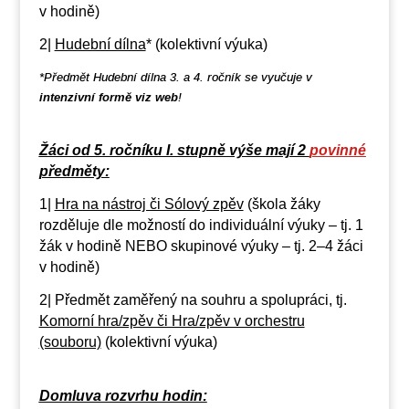
v hodině)
2|
Hudební dílna
* (kolektivní výuka)
*Předmět
Hudební dílna 3. a 4. ročník
se vyučuje v
intenzivní formě viz web
!
Žáci od 5. ročníku I. stupně výše mají 2
povinné
předměty:
1|
Hra na nástroj či Sólový zpěv
(škola žáky
rozděluje dle možností do individuální výuky – tj. 1
žák v hodině NEBO skupinové výuky – tj. 2–4 žáci
v hodině)
2| Předmět zaměřený na souhru a spolupráci, tj.
Komorní hra/zpěv či Hra/zpěv v orchestru
(souboru)
(kolektivní výuka)
Domluva rozvrhu hodin: