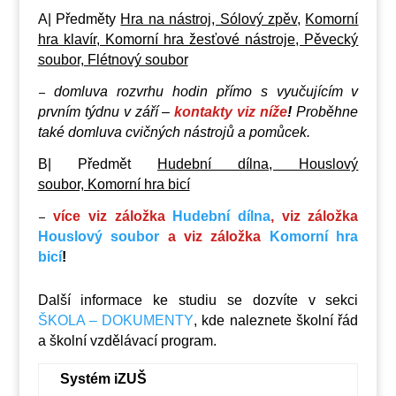
A| Předměty
Hra na nástroj, Sólový zpěv,
Komorní
hra klavír, Komorní hra žesťové nástroje, Pěvecký
soubor, Flétnový soubor
domluva rozvrhu hodin přímo s vyučujícím v
–
prvním týdnu v září –
kontakty viz níže
!
Proběhne
také domluva cvičných nástrojů a pomůcek.
B| Předmět
Hudební dílna, Houslový
soubor, Komorní hra bicí
více viz záložka
Hudební dílna
, viz záložka
–
Houslový soubor
a viz záložka
Komorní hra
bicí
!
Další informace ke studiu se dozvíte v sekci
ŠKOLA – DOKUMENTY
, kde naleznete školní řád
a školní vzdělávací program.
Systém iZUŠ