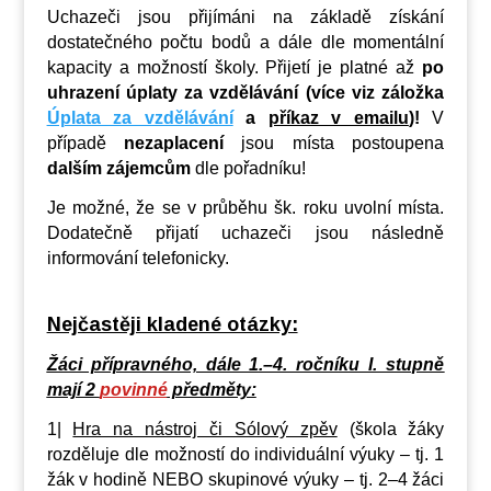
Uchazeči jsou přijímáni na základě získání
dostatečného počtu bodů a dále dle momentální
kapacity a možností školy. Přijetí je platné až
po
uhrazení úplaty za vzdělávání (více viz záložka
Úplata za vzdělávání
a
příkaz v emailu
)!
V
případě
nezaplacení
jsou místa postoupena
dalším zájemcům
dle pořadníku!
Je možné, že se v průběhu šk. roku uvolní místa.
Dodatečně přijatí uchazeči jsou následně
informování telefonicky.
Nejčastěji kladené otázky:
Žáci přípravného, dále 1.–4. ročníku I. stupně
mají 2
povinné
předměty:
1|
Hra na nástroj či Sólový zpěv
(škola žáky
rozděluje dle možností do individuální výuky – tj. 1
žák v hodině NEBO skupinové výuky – tj. 2–4 žáci