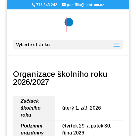
775 343 242
pamfilia@centrum.cz
Vyberte stránku
Organizace školního roku
2026/2027
Začátek
školního
úterý 1. září 2026
roku
Podzimní
čtvrtek 29. a pátek 30.
prázdniny
října 2026