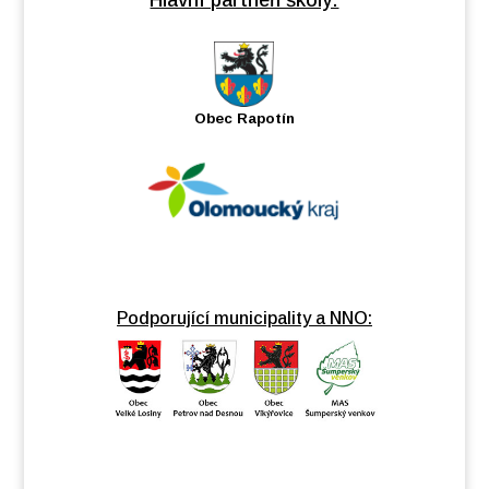
Hlavní partneři školy:
Obec Rapotín
Podporující municipality a NNO: