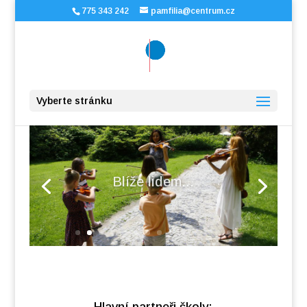
775 343 242
pamfilia@centrum.cz
Vyberte stránku
Blíže lidem...