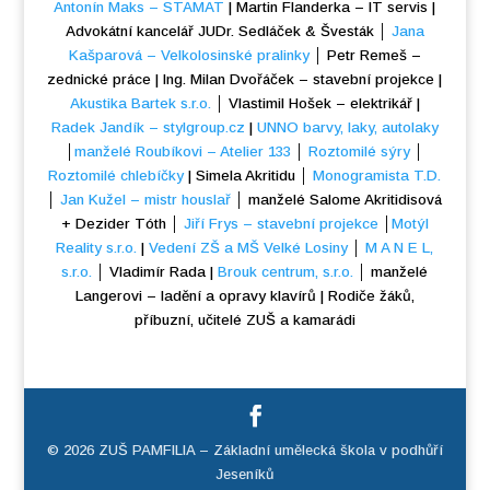
Antonín Maks – STAMAT
| Martin Flanderka – IT servis |
Advokátní kancelář JUDr. Sedláček & Švesták │
Jana
Kašparová – Velkolosinské pralinky
│ Petr Remeš –
zednické práce | Ing. Milan Dvořáček – stavební projekce |
Akustika Bartek s.r.o.
│ Vlastimil Hošek – elektrikář |
Radek Jandík – stylgroup.cz
|
UNNO barvy, laky, autolaky
│
manželé Roubíkovi – Atelier 133
│
Roztomilé sýry
│
Roztomilé chlebíčky
| Simela Akritidu │
Monogramista T.D.
│
Jan Kužel – mistr houslař
│ manželé Salome Akritidisová
+ Dezider Tóth │
Jiří Frys – stavební projekce
│
Motýl
Reality s.r.o.
|
Vedení ZŠ a MŠ Velké Losiny
│
M A N E L,
s.r.o.
│ Vladimír Rada |
Brouk centrum, s.r.o.
│ manželé
Langerovi – ladění a opravy klavírů | Rodiče žáků,
příbuzní, učitelé ZUŠ a kamarádi
© 2026 ZUŠ PAMFILIA – Základní umělecká škola v podhůří
Jeseníků