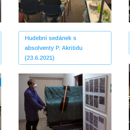
Hudební sedánek s
absolventy P. Akritidu
(23.6.2021)