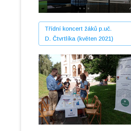
Třídní koncert žáků p.uč.
D. Čtvrtlíka (květen 2021)