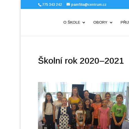
775 343 242
pamfilia@centrum.cz
O ŠKOLE
OBORY
PŘIJ
Školní rok 2020–2021