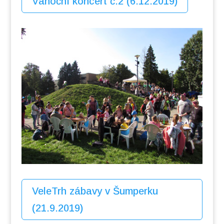
Vánoční koncert č.2 (6.12.2019)
VeleTrh zábavy v Šumperku
(21.9.2019)