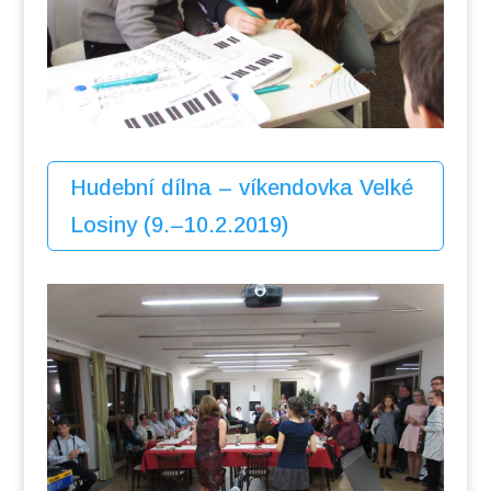
Hudební dílna – víkendovka Velké
Losiny (9.–10.2.2019)