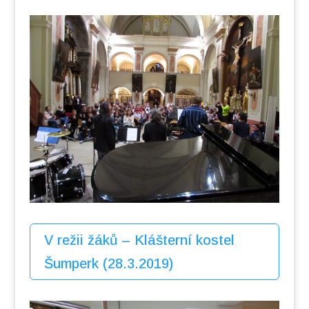
V režii žáků – Klášterní kostel
Šumperk (28.3.2019)